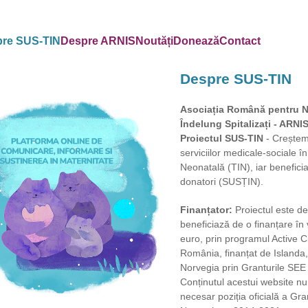
re SUS-TIN
Despre ARNIS
Noutăți
Donează
Contact
Despre SUS-TIN
Asociația Română pentru N
Îndelung Spitalizați - ARN
Proiectul SUS-TIN
- Creștem
serviciilor medicale-sociale î
Neonatală (TIN), iar beneficiar
donatori (SUSȚIN).
Finanțator:
Proiectul este de
beneficiază de o finanțare în
euro, prin programul Active C
România, finanțat de Islanda,
Norvegia prin Granturile SE
Conținutul acestui website nu
necesar poziția oficială a Gra