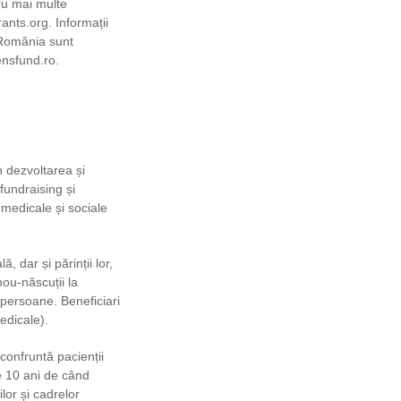
u mai multe
ants.org. Informații
 România sunt
ensfund.ro.
n dezvoltarea și
fundraising și
r medicale și sociale
 dar și părinții lor,
nou-născuții la
 persoane. Beneficiari
edicale).
confruntă pacienții
pe 10 ani de când
lor și cadrelor