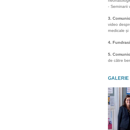
neonatologie 
- Seminarii 
3. Comunic
video despre
medicale și
4. Fundras
5. Comunica
de către ben
GALERIE