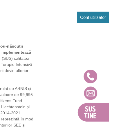
Cont utilizator
ou-născuții
IS implementează
 (SUS) calitatea
n Terapie Intensivă
ii devin ulterior
rulat de ARNIS și
 valoare de 99,995
itizens Fund
 Liechtenstein și
E 2014-2021.
 reprezintă în mod
nturilor SEE și