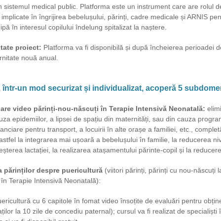
n sistemul medical public. Platforma este un instrument care are rolul
e implicate în îngrijirea bebelușului, părinți, cadre medicale și ARNIS pe
pă în interesul copilului îndelung spitalizat la naștere.
tate proiect:
Platforma va fi disponibilă și după încheierea perioadei d
rnitate nouă anual.
 într-un mod securizat și individualizat, acoperă 5 subdomen
are video părinți-nou-născuți în Terapie Intensivă Neonatală:
elim
auza epidemiilor, a lipsei de spațiu din maternități, sau din cauza prog
inanciare pentru transport, a locuirii în alte orașe a familiei, etc., complet
astfel la integrarea mai ușoară a bebelușului în familie, la reducerea ni
reșterea lactației, la realizarea atașamentului părinte-copil și la reducerea
 părinților despre puericultură
(viitori părinți, părinți cu nou-născuți 
 în Terapie Intensivă Neonatală):
ericultură cu 6 capitole în fomat video însoțite de evaluări pentru obțin
ților la 10 zile de concediu paternal); cursul va fi realizat de specialiști 