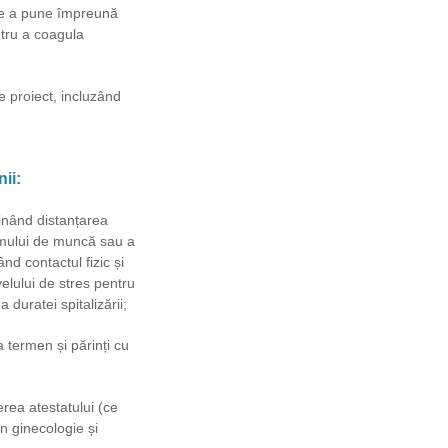
 de a pune împreună
ntru a coagula
e proiect, incluzând
ii:
inând distanțarea
ramului de muncă sau a
ând contactul fizic și
velului de stres pentru
 duratei spitalizării;
la termen și părinți cu
erea atestatului (ce
în ginecologie și