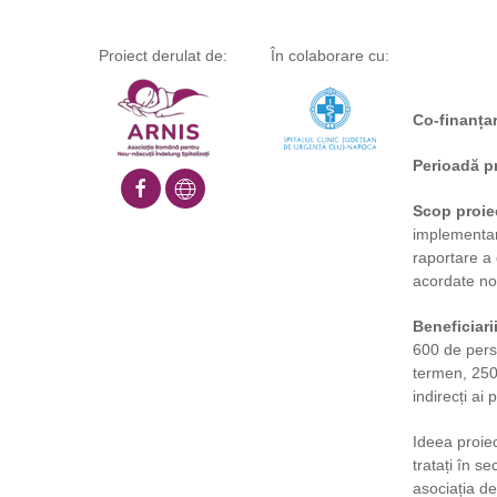
Proiect derulat de:
În colaborare cu:
Co-finanța
Perioadă pr
Scop proie
implement
raportare a 
acordate no
Beneficiari
600 de perso
termen, 2500
indirecți ai
Ideea proiec
tratați în s
asociația de