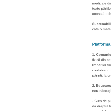
medicale di
toate părțil
această echi
Sustenabili
câte o mate
Platforma,
1. Comunic
fizică din c
limitărilor f
contribuind 
părinți, la c
2. Educarea
nou-născuți
- Curs de pu
dă dreptul ta