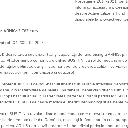
Norvegiene 2014-2021; pentr
informații accesați www.eeagr
despre Active Citizens Fund
disponibile la www.activecitiz
re ARNIS:
7.787 euro.
oiect:
04.2022-02.2024.
ct:
dezvoltarea sustenabilității și capacității de fundraising a ARNIS, pri
area
Platformei
de comunicare online
SUS-TIN
, cu rol de mecanism de 
donațiilor obținute, dar și instrument pentru creșterea calității serviciilo
u-născuților (prin comunicare și educare).
i proiectului:
300 de nou-născuți internați în Terapie Intensivă Neonatală,
ane, din Maternitatea de nivel III parteneră. Beneficiari direcți sunt și 
 copii născuți anual în Maternitatea parteneră, dar și părinții lor, 5000
 proiectului sunt 60 de cadre medicale (medici neonatologi și asistente m
tului SUS-TIN a rezultat dintr-o bună cunoaștere a nevoilor cu care se 
ecțiile de neonatologie din România, dificultăți întâmpinate în cei aproa
 pacienți ARNIS derulează programe în beneficiul părinților, nou-născuți